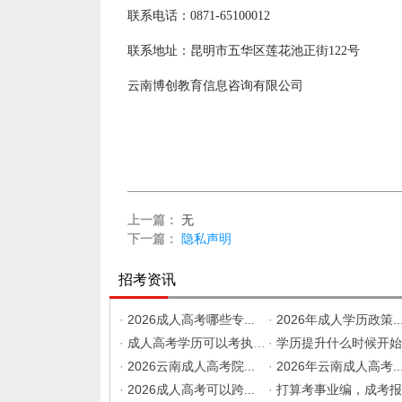
作
联系电话：0871-65100012
者
：
联系地址：昆明市五华区莲花池正街122号
云
南
成
云南博创教育信息咨询有限公司
考
上一篇：
无
下一篇：
隐私声明
招考资讯
·
2026成人高考哪些专...
·
2026年成人学历政策..
·
成人高考学历可以考执业...
·
学历提升什么时候开始准..
·
2026云南成人高考院...
·
2026年云南成人高考..
·
2026成人高考可以跨...
·
打算考事业编，成考报什..