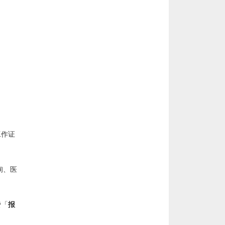
工作证
询、医
费「
报