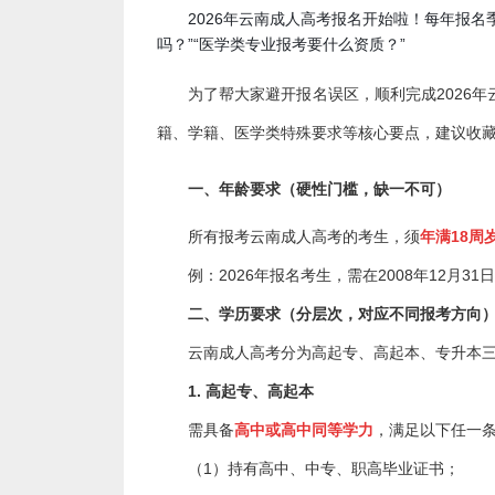
作
2026年云南成人高考报名开始啦！每年报名季
者
吗？”“医学类专业报考要什么资质？”
：
云
南
为了帮大家避开报名误区，顺利完成2026年
成
考
籍、学籍、医学类特殊要求等核心要点，建议收
一、年龄要求（硬性门槛，缺一不可）
所有报考云南成人高考的考生，须
年满18周
例：2026年报名考生，需在2008年12月3
二、学历要求（分层次，对应不同报考方向
云南成人高考分为高起专、高起本、专升本三个
1. 高起专、高起本
需具备
高中或高中同等学力
，满足以下任一
（1）持有高中、中专、职高毕业证书；