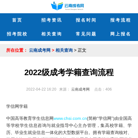
首页
招考资讯
报名时间
报考流程
招考院校
相关查询
常见问题
网上报名
所在位置：
云南成考网
>
相关查询
> 正文
2022级成考学籍查询流程
2022-04-22 16:20 来源：
云南成考网
点击：
406
作
学信网学籍
者
：
中国高等教育学生信息网
www.chsi.com.cn
(简称“学信网”)由全国高
云
南
等学校学生信息咨询与就业指导中心主办管理，集高校学籍、学
成
历、毕业生就业信息一体化的大型数据平台。拥有学籍查询核对、
考